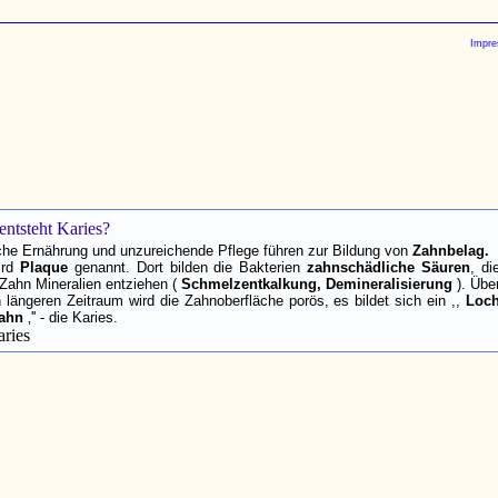
Impr
entsteht Karies?
che Ernährung und unzureichende Pflege führen zur Bildung von
Zahnbelag.
ird
Plaque
genannt. Dort bilden die Bakterien
zahnschädliche Säuren
, di
Zahn Mineralien entziehen (
Schmelzentkalkung, Demineralisierung
). Übe
 längeren Zeitraum wird die Zahnoberfläche porös, es bildet sich ein ,,
Loc
ahn
‚'' - die Karies.